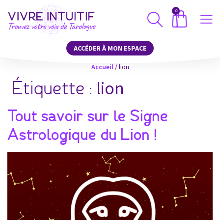
0
ACCÉDER À MON ESPACE
Accueil
/
lion
lion
Étiquette :
Tout savoir sur le Signe
Astrologique du Lion !