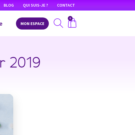
BLOG
QUI SUIS-JE ?
CONTACT
0
e
MON ESPACE
er 2019