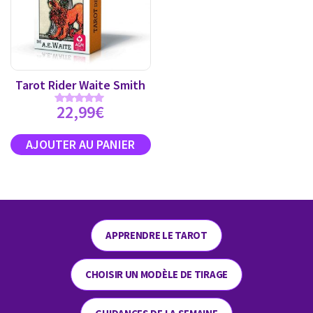
Tarot Rider Waite Smith
22,99
€
Note
4.89
sur 5
APPRENDRE LE TAROT
CHOISIR UN MODÈLE DE TIRAGE