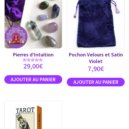
Pierres d’Intuition
Pochon Velours et Satin
Violet
29,00
€
Note
7,90
€
5.00
sur 5