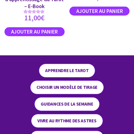
4.89
sur 5
– E-Book
11,00
€
Note
5.00
sur 5
APPRENDRE LE TAROT
CHOISIR UN MODÈLE DE TIRAGE
GUIDANCES DE LA SEMAINE
VIVRE AU RYTHME DES ASTRES