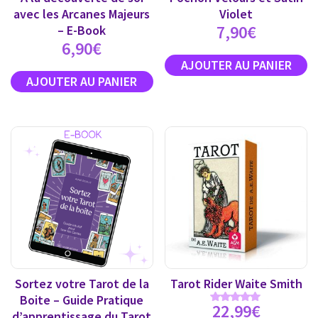
avec les Arcanes Majeurs
Violet
7,90
€
– E-Book
6,90
€
Sortez votre Tarot de la
Tarot Rider Waite Smith
Boite – Guide Pratique
22,99
€
Note
d’apprentissage du Tarot