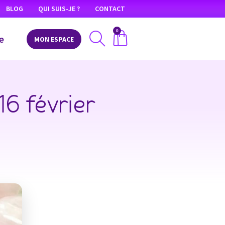
BLOG
QUI SUIS-JE ?
CONTACT
0
e
MON ESPACE
16 février