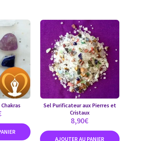
s Chakras
Sel Purificateur aux Pierres et
€
Cristaux
8,90
€