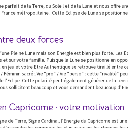
 parfait de la Terre, du Soleil et de la Lune et nous offre une
 la France métropolitaine. Cette Eclipse de Lune se positionn
ntre deux forces
e Pleine Lune mais son Energie est bien plus forte. Les Ec
s et sur votre famille. Puisque la Lune se positionne en opposi
en jeu et votre Etre Authentique se retrouve tiraillé entre c
in / Féminin sacré ; Vie “pro” / Vie “perso” : cette “rivalité” 
e l’Eclipe. Cette polarité peut également générer de la ten
ous sollicitent beaucoup et vous demandent beaucoup d’Ene
en Capricorne : votre motivation
Signe de Terre, Signe Cardinal, l’Energie du Capricorne est u
d’atteindre les sommets les plus hauts via les chemins les 