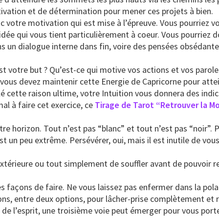
motivation et de détermination pour mener ces projets à bien.
c votre motivation qui est mise à l’épreuve. Vous pourriez v
idée qui vous tient particulièrement à coeur. Vous pourriez 
ns un dialogue interne dans fin, voire des pensées obsédante
st votre but ? Qu’est-ce qui motive vos actions et vos paroles
vous devez maintenir cette Energie de Capricorne pour atte
 cette raison ultime, votre Intuition vous donnera des indic
al à faire cet exercice, ce
Tirage de Tarot “Retrouver la M
e horizon. Tout n’est pas “blanc” et tout n’est pas “noir”. P
t un peu extrême. Persévérer, oui, mais il est inutile de vou
térieure ou tout simplement de souffler avant de pouvoir rep
s façons de faire. Ne vous laissez pas enfermer dans la polar
ions, entre deux options, pour lâcher-prise complètement et 
de l’esprit, une troisième voie peut émerger pour vous porter