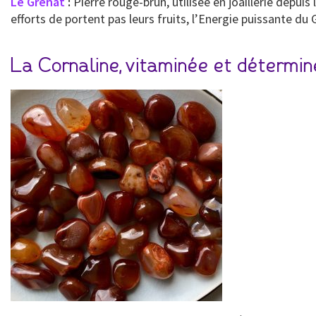
Le Grenat
:
Pierre rouge-brun, utilisée en joaillerie depui
efforts de portent pas leurs fruits, l’Energie puissante du
La Cornaline, vitaminée et détermi