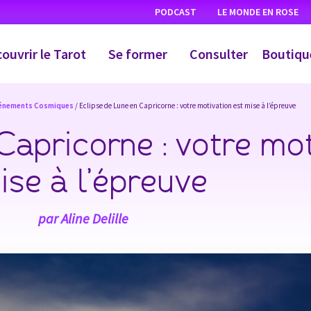
PODCAST
LE MONDE EN ROSE
ouvrir le Tarot
Se former
Consulter
Boutiqu
énements Cosmiques
/ Eclipse de Lune en Capricorne : votre motivation est mise à l’épreuve
Capricorne : votre mot
ise à l’épreuve
par
Aline Delille