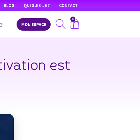
BLOG
QUI SUIS-JE ?
CONTACT
0
e
MON ESPACE
ivation est