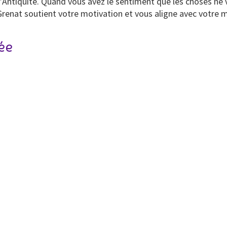
s l’Antiquité. Quand vous avez le sentiment que les choses ne
 Grenat soutient votre motivation et vous aligne avec votre m
née