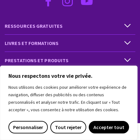
RESSOURCES GRATUITES
LIVRES ET FORMATIONS
PRESTATIONS ET PRODUITS
Nous respectons votre vie privée.
VIVRE INTUITIF
Nous utilisons des cookies pour améliorer votre expérience de
navigation, diffuser des publicités ou des contenus
VIVRE INTUITIF
personnalisés et analyser notre trafic. En cliquant sur « Tout
accepter », vous consentez à notre utilisation des cookies.
Copyright 2018-2026 © Vivre Intuitif. Tous droits réservés
Personnaliser
Tout rejeter
Accepter tout