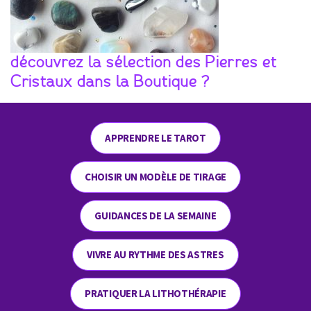
découvrez la sélection des Pierres et
Cristaux dans la Boutique ?
APPRENDRE LE TAROT
CHOISIR UN MODÈLE DE TIRAGE
GUIDANCES DE LA SEMAINE
VIVRE AU RYTHME DES ASTRES
PRATIQUER LA LITHOTHÉRAPIE