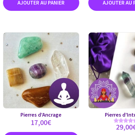
Pierres d’Ancrage
Pierres d’Int
17,00
€
29,00
Note
5.00