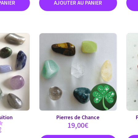
uition
Pierres de Chance
19,00
€
€