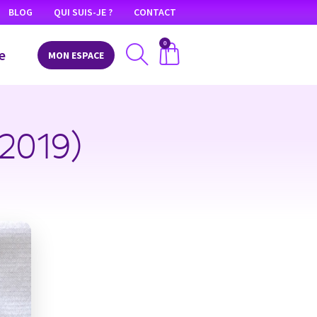
BLOG
QUI SUIS-JE ?
CONTACT
0
e
MON ESPACE
 2019)