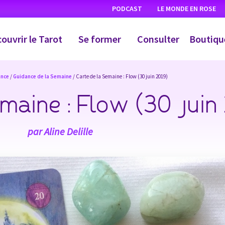
PODCAST
LE MONDE EN ROSE
ouvrir le Tarot
Se former
Consulter
Boutiqu
ance
/
Guidance de la Semaine
/ Carte de la Semaine : Flow (30 juin 2019)
maine : Flow (30 juin
par
Aline Delille