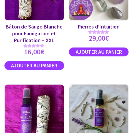
Bâton de Sauge Blanche
Pierres d’Intuition
pour Fumigation et
29,00
€
Note
Purification – XXL
5.00
sur 5
16,00
€
Note
5.00
sur 5