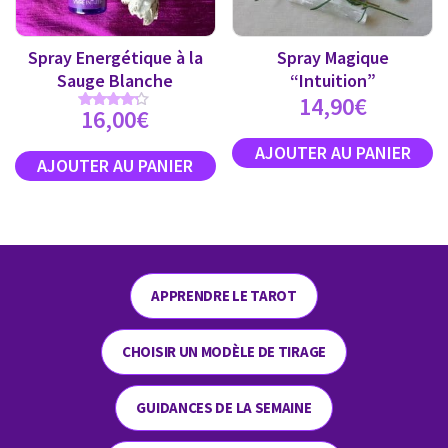
Spray Energétique à la
Spray Magique
Sauge Blanche
“Intuition”
14,90
€
16,00
€
Note
4.00
sur 5
APPRENDRE LE TAROT
CHOISIR UN MODÈLE DE TIRAGE
GUIDANCES DE LA SEMAINE