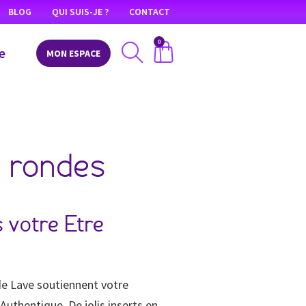
BLOG
QUI SUIS-JE ?
CONTACT
0
e
MON ESPACE
s rondes
 votre Etre
de Lave soutiennent votre
Authentique. De jolis inserts en