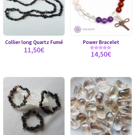
Collier long Quartz Fumé
Power Bracelet
11,50
€
14,50
€
Note
5.00
sur 5