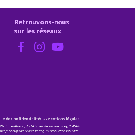
Retrouvons-nous
sur les réseaux
que de Confidentialité
CGV
Mentions légales
e AGM-Urania/Koenigsfurt-Urania Verlag, Germany, © AGM-
ania/Koenigsfurt-Urania Verlag. Reproduction interdite.