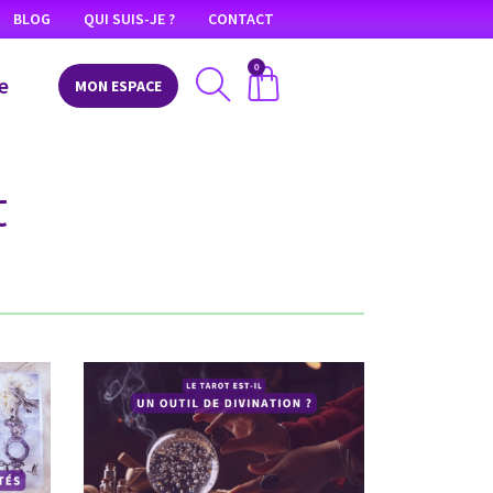
BLOG
QUI SUIS-JE ?
CONTACT
0
e
MON ESPACE
t