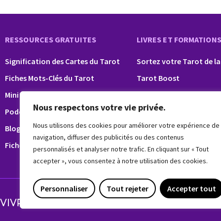
RESSOURCES GRATUITES
LIVRES ET FORMATION
Signification des Cartes du Tarot
Sortez votre Tarot de la
Fiches Mots-Clés du Tarot
Tarot Boost
Mini formation Tarot
Tarot Pro
Nous respectons votre vie privée.
Podcast
Nous utilisons des cookies pour améliorer votre expérience de
Blog Tarot
navigation, diffuser des publicités ou des contenus
Fiches Nettoyage Pierres, Tarot…
personnalisés et analyser notre trafic. En cliquant sur « Tout
accepter », vous consentez à notre utilisation des cookies.
Personnaliser
Tout rejeter
Accepter tout
VIVRE INTUITIF
Copyright 2018-2026 © Vivre Intuitif. Tous droits r