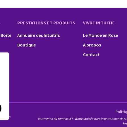
S
PRESTATIONS ET PRODUITS
VIVRE INTUITIF
 Boite
Annuaire des Intuitifs
Le Monde en Rose
Boutique
À propos
Contact
Politi
éservés
Illustration du Tarot de A.E. Waite utilisée avec la permission d
Ur