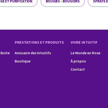
GE ET PURIFICATION
BOUGIES - BOUGOIRS
SPRAYS 
S
PRESTATIONS ET PRODUITS
VIVRE INTUITIF
 Boite
Annuaire des Intuitifs
Le Monde en Rose
Boutique
À propos
Contact