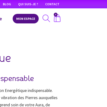
BLOG
QUI SUIS-JE ?
CONTACT
0
e
MON ESPACE
que
ispensable
on Energétique indispensable.
a vibration des Pierres auxquelles
 prend soin de votre Aura, de