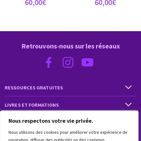
60,00
€
60,00
€
Retrouvons-nous sur les réseaux
RESSOURCES GRATUITES
LIVRES ET FORMATIONS
Nous respectons votre vie privée.
PRESTATIONS ET PRODUITS
Nous utilisons des cookies pour améliorer votre expérience de
VIVRE INTUITIF
navigation, diffuser des publicités ou des contenus