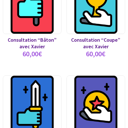
Consultation “Bâton”
Consultation “Coupe”
avec Xavier
avec Xavier
60,00
€
60,00
€