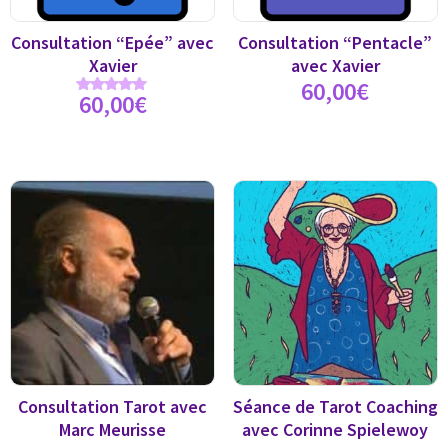
Consultation “Epée” avec
Consultation “Pentacle”
Xavier
avec Xavier
60,00
€
60,00
€
Note
5.00
sur 5
Consultation Tarot avec
Séance de Tarot Coaching
Marc Meurisse
avec Corinne Spielewoy