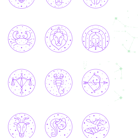
BÉLIER
TAUREAU
GÉMEAUX
CANCER
LION
VIERGE
BALANCE
SCORPION
SAGITTAIRE