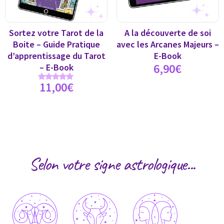
Sortez votre Tarot de la
A la découverte de soi
Boite – Guide Pratique
avec les Arcanes Majeurs –
d’apprentissage du Tarot
E-Book
6,90
€
– E-Book
11,00
€
Note
5.00
sur 5
Selon votre signe astrologique...