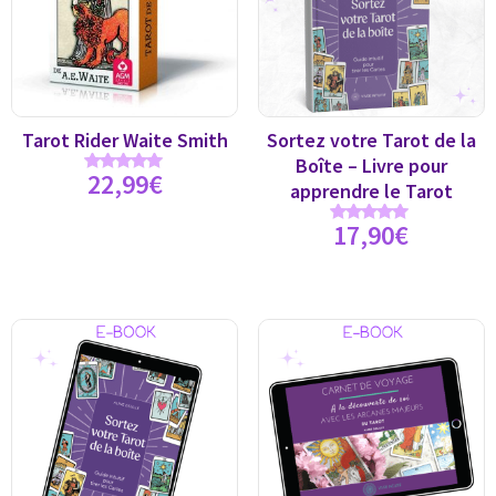
Tarot Rider Waite Smith
Sortez votre Tarot de la
Boîte – Livre pour
22,99
€
Note
apprendre le Tarot
4.89
sur 5
17,90
€
Note
5.00
sur 5